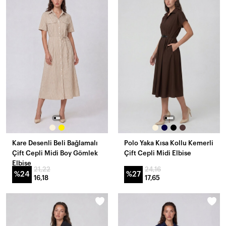
Kare Desenli Beli Bağlamalı
Polo Yaka Kısa Kollu Kemerli
Çift Cepli Midi Boy Gömlek
Çift Cepli Midi Elbise
Elbise
21,22
24,16
%24
%27
16,18
17,65