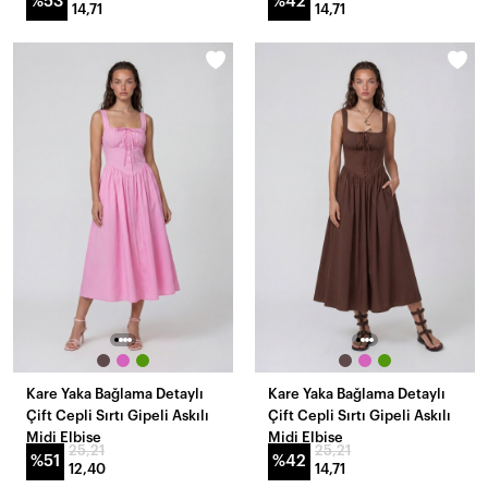
%53
%42
14,71
14,71
Kare Yaka Bağlama Detaylı
Kare Yaka Bağlama Detaylı
Çift Cepli Sırtı Gipeli Askılı
Çift Cepli Sırtı Gipeli Askılı
Midi Elbise
Midi Elbise
25,21
25,21
%51
%42
12,40
14,71