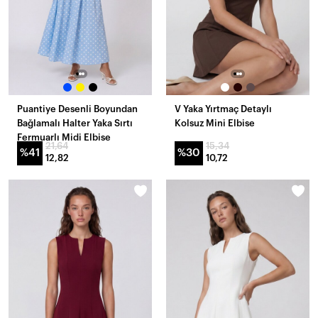
Puantiye Desenli Boyundan
V Yaka Yırtmaç Detaylı
Bağlamalı Halter Yaka Sırtı
Kolsuz Mini Elbise
Fermuarlı Midi Elbise
21,64
15,34
%41
%30
12,82
10,72