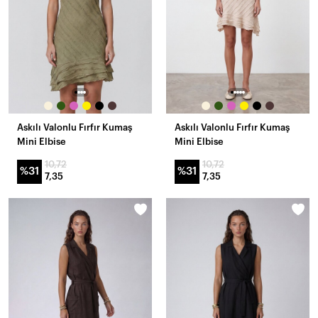
Askılı Valonlu Fırfır Kumaş
Askılı Valonlu Fırfır Kumaş
Mini Elbise
Mini Elbise
10,72
10,72
%31
%31
7,35
7,35