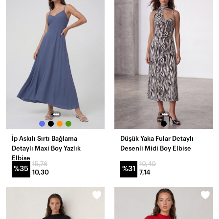
İp Askılı Sırtı Bağlama
Düşük Yaka Fular Detaylı
Detaylı Maxi Boy Yazlık
Desenli Midi Boy Elbise
Elbise
15,76
10,40
%35
%31
10,30
7,14