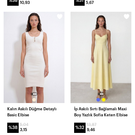
%38
%31
10,93
5,67
Kalın Askılı Düğme Detaylı
İp Askılı Sırtı Bağlamalı Maxi
Basic Elbise
Boy Yazlık Sofia Keten Elbise
5,04
13,87
%38
%32
3,15
9,46