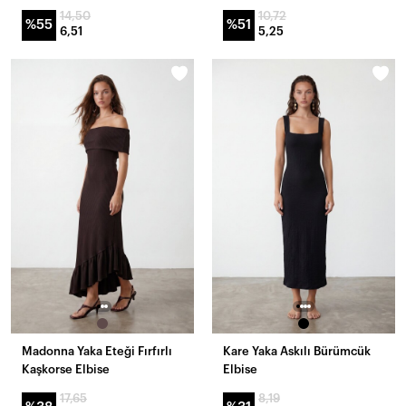
14,50
10,72
%55
%51
6,51
5,25
Madonna Yaka Eteği Fırfırlı
Kare Yaka Askılı Bürümcük
Kaşkorse Elbise
Elbise
17,65
8,19