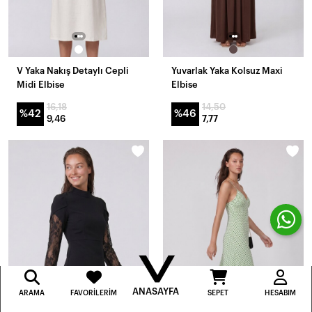
V Yaka Nakış Detaylı Cepli
Yuvarlak Yaka Kolsuz Maxi
Midi Elbise
Elbise
16,18
14,50
%42
%46
9,46
7,77
ANASAYFA
ARAMA
FAVORILERIM
SEPET
HESABIM