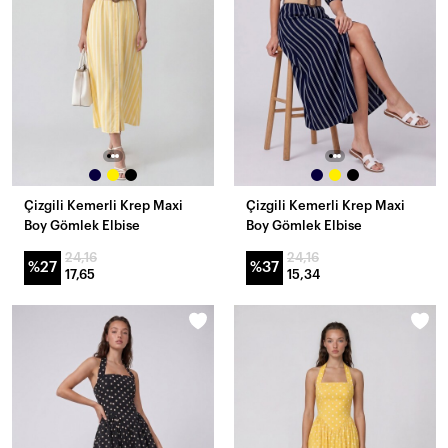
Çizgili Kemerli Krep Maxi
Çizgili Kemerli Krep Maxi
Boy Gömlek Elbise
Boy Gömlek Elbise
24,16
24,16
%27
%37
17,65
15,34