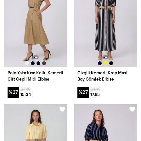
Polo Yaka Kısa Kollu Kemerli
Çizgili Kemerli Krep Maxi
Çift Cepli Midi Elbise
Boy Gömlek Elbise
24,16
24,16
%37
%27
15,34
17,65