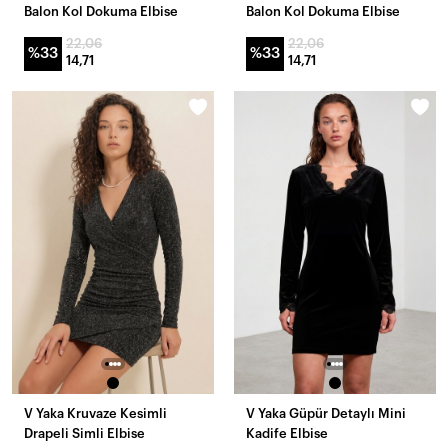
Balon Kol Dokuma Elbise
Balon Kol Dokuma Elbise
22,06
22,06
%33
%33
14,71
14,71
V Yaka Kruvaze Kesimli
V Yaka Güpür Detaylı Mini
Drapeli Simli Elbise
Kadife Elbise