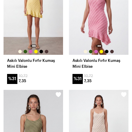
Askılı Valonlu Fırfır Kumaş
Askılı Valonlu Fırfır Kumaş
Mini Elbise
Mini Elbise
10,72
10,72
%31
%31
7,35
7,35