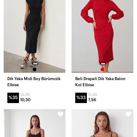
Dik Yaka Midi Boy Bürümcük
Beli Drapeli Dik Yaka Balon
Elbise
Kol Elbise
15,76
11,35
%35
%33
10,30
7,56