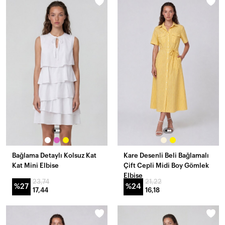
Bağlama Detaylı Kolsuz Kat
Kare Desenli Beli Bağlamalı
Kat Mini Elbise
Çift Cepli Midi Boy Gömlek
Elbise
23,74
21,22
%27
%24
17,44
16,18