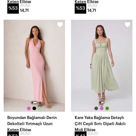
Keten Elbise
Keten Elbise
31,52
31,52
%53
%53
14,71
14,71
Boyundan Bağlamalı Derin
Kare Yaka Bağlama Detaylı
Dekolteli Yırtmaçlı Uzun
Çift Cepli Sırtı Gipeli Askılı
Keten Elbise
Midi Elbise
31,52
25,21