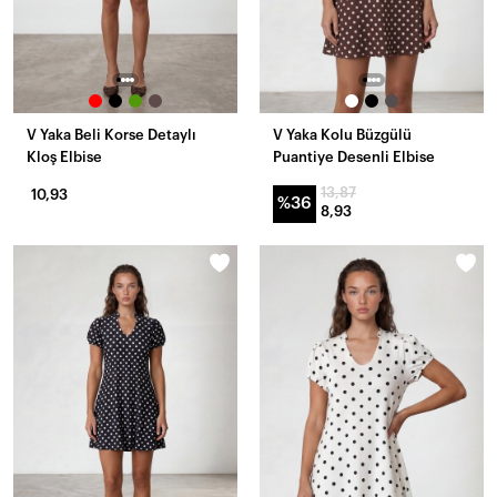
V Yaka Beli Korse Detaylı
V Yaka Kolu Büzgülü
Kloş Elbise
Puantiye Desenli Elbise
13,87
10,93
%36
8,93