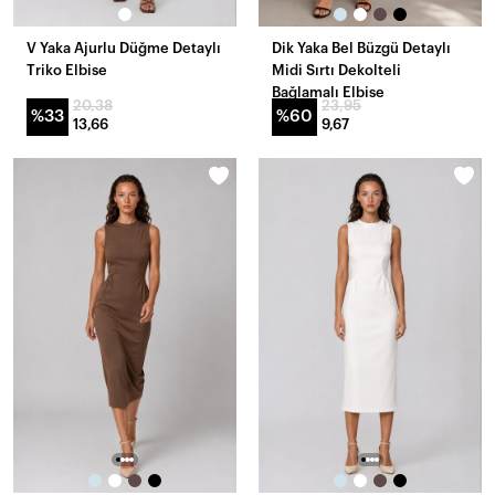
V Yaka Ajurlu Düğme Detaylı
Dik Yaka Bel Büzgü Detaylı
Triko Elbise
Midi Sırtı Dekolteli
Bağlamalı Elbise
20,38
23,95
%33
%60
13,66
9,67