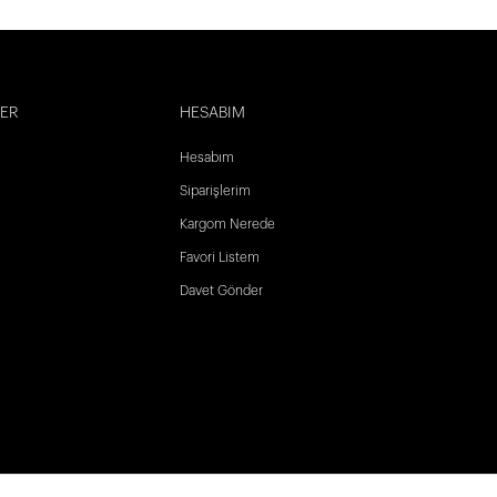
LER
HESABIM
Hesabım
Siparişlerim
Kargom Nerede
Favori Listem
Davet Gönder