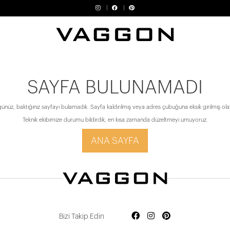
SAYFA BULUNAMADI
ünüz, baktığınız sayfayı bulamadık. Sayfa kaldırılmış veya adres çubuğuna eksik girilmiş olabi
Teknik ekibimize durumu bildirdik, en kısa zamanda düzeltmeyi umuyoruz.
ANA SAYFA
Bizi Takip Edin