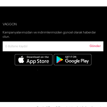
VAGGON
Kampanyalarımızdan ve indirimlerimizden güncel olarak haberdar
olun.
Gönder