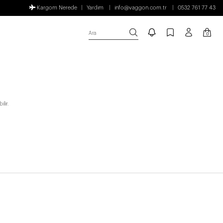
Kargom Nerede
Yardım
info@vaggon.com.tr
0532 761 77 43
Ara
0
lir.