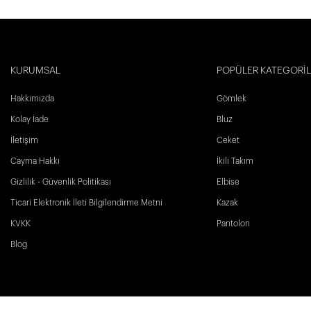
KURUMSAL
POPÜLER KATEGORİ
Hakkımızda
Gömlek
Kolay İade
Bluz
İletişim
Ceket
Cayma Hakkı
İkili Takım
Gizlilik - Güvenlik Politikası
Elbise
Ticari Elektronik İleti Bilgilendirme Metni
Kazak
KVKK
Pantolon
Blog