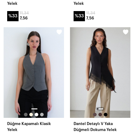
Yelek
Yelek
11,34
11,34
%33
%33
7,56
7,56
Düğme Kapamalı Klasik
Dantel Detaylı V Yaka
Yelek
Düğmeli Dokuma Yelek