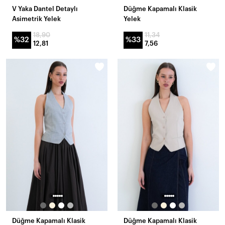
V Yaka Dantel Detaylı
Düğme Kapamalı Klasik
Asimetrik Yelek
Yelek
18,90
11,34
%32
%33
12,81
7,56
Düğme Kapamalı Klasik
Düğme Kapamalı Klasik