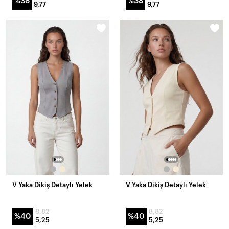
%38
%38
9,77
9,77
V Yaka Dikiş Detaylı Yelek
V Yaka Dikiş Detaylı Yelek
8,82
8,82
%40
%40
5,25
5,25