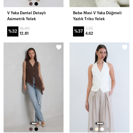
V Yaka Dantel Detaylı
Bebe Mavi V Yaka Düğmeli
Asimetrik Yelek
Yazlık Triko Yelek
18,90
7,35
%32
%37
12,81
4,62