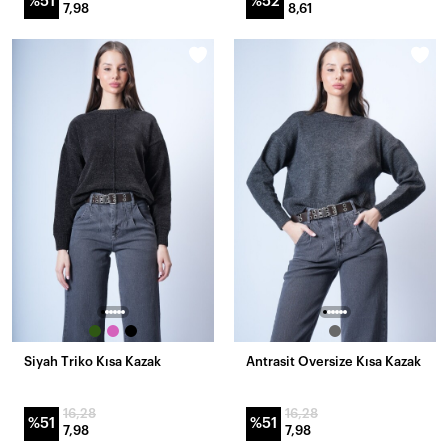
%51
%52
7,98
8,61
Siyah Triko Kısa Kazak
Antrasit Oversize Kısa Kazak
16,28
16,28
%51
%51
7,98
7,98