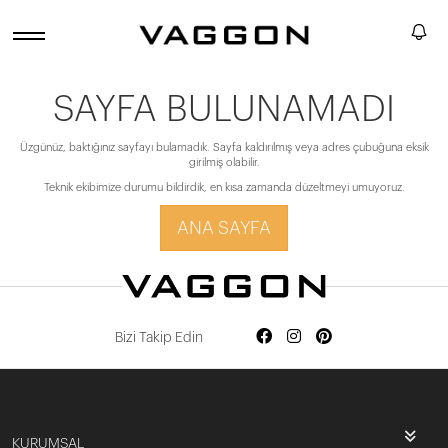
SAYFA BULUNAMADI
Üzgünüz, baktığınız sayfayı bulamadık. Sayfa kaldırılmış veya adres çubuğuna eksik
girilmiş olabilir.
Teknik ekibimize durumu bildirdik, en kısa zamanda düzeltmeyi umuyoruz.
ANA SAYFA
Bizi Takip Edin
KURUMSAL