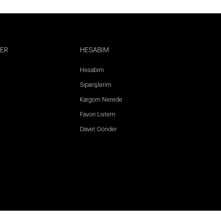
LER
HESABIM
Hesabım
Siparişlerim
Kargom Nerede
Favori Listem
Davet Gönder