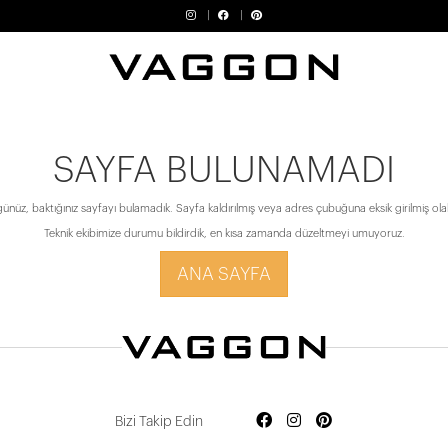
SAYFA BULUNAMADI
ünüz, baktığınız sayfayı bulamadık. Sayfa kaldırılmış veya adres çubuğuna eksik girilmiş olabi
Teknik ekibimize durumu bildirdik, en kısa zamanda düzeltmeyi umuyoruz.
ANA SAYFA
Bizi Takip Edin