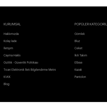
KURUMSAL
POPÜLER KATEGORİ
Hakkımızda
Gömlek
Kolay İade
Bluz
İletişim
Ceket
Cayma Hakkı
İkili Takım
Gizlilik - Güvenlik Politikası
Elbise
Ticari Elektronik İleti Bilgilendirme Metni
Kazak
KVKK
Pantolon
Blog