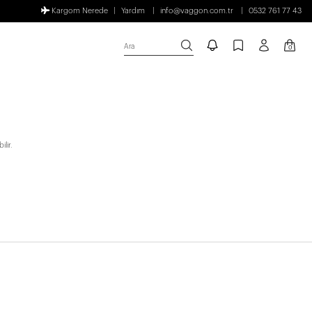
Kargom Nerede
Yardım
info@vaggon.com.tr
0532 761 77 43
Ara
0
lir.