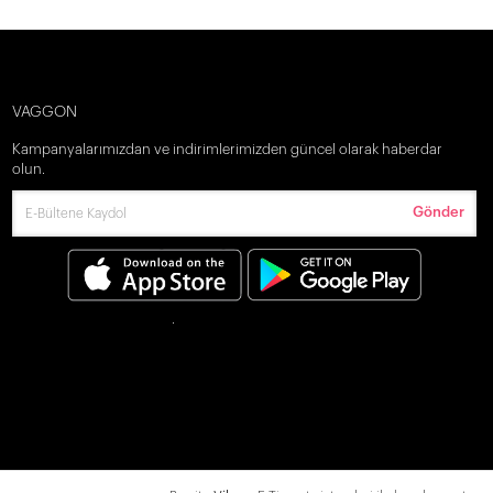
VAGGON
Kampanyalarımızdan ve indirimlerimizden güncel olarak haberdar
olun.
Gönder