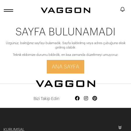
SAYFA BULUNAMADI
Üzgünüz, baktığınız sayfayı bulamadık. Sayfa kaldırılmış veya adres çubuğuna eksik
girilmiş olabilir.
Teknik ekibimize durumu bildirdik, en kısa zamanda düzeltmeyi umuyoruz.
ANA SAYFA
Bizi Takip Edin
KURUMSAL