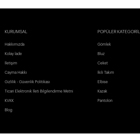
KURUMSAL
POPÜLER KATEGORİ
Hakkımızda
Gömlek
Kolay İade
Bluz
İletişim
Ceket
Cayma Hakkı
İkili Takım
Gizlilik - Güvenlik Politikası
Elbise
Ticari Elektronik İleti Bilgilendirme Metni
Kazak
KVKK
Pantolon
Blog