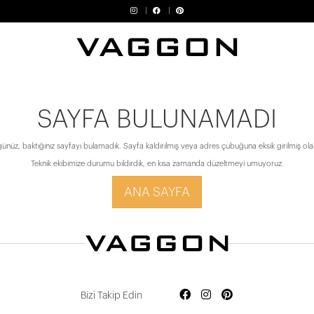
SAYFA BULUNAMADI
ünüz, baktığınız sayfayı bulamadık. Sayfa kaldırılmış veya adres çubuğuna eksik girilmiş olabi
Teknik ekibimize durumu bildirdik, en kısa zamanda düzeltmeyi umuyoruz.
ANA SAYFA
Bizi Takip Edin