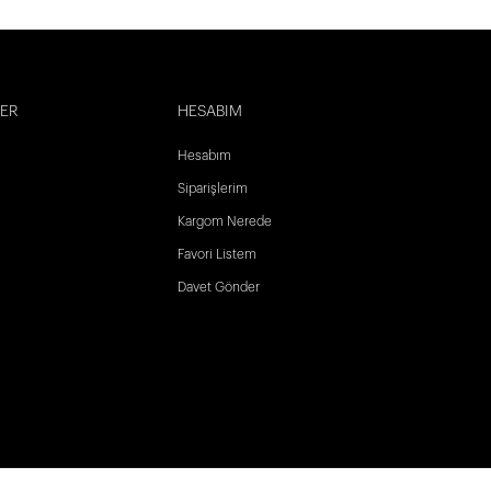
LER
HESABIM
Hesabım
Siparişlerim
Kargom Nerede
Favori Listem
Davet Gönder