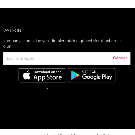
VAGGON
Kampanyalarımızdan ve indirimlerimizden güncel olarak haberdar
olun.
Gönder