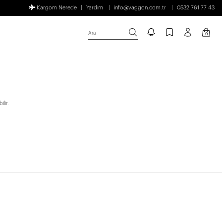
Kargom Nerede
Yardım
info@vaggon.com.tr
0532 761 77 43
Ara
0
lir.