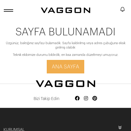
SAYFA BULUNAMADI
Üzgünüz, baktığınız sayfayı bulamadık. Sayfa kaldırılmış veya adres çubuğuna eksik
girilmiş olabilir.
Teknik ekibimize durumu bildirdik, en kısa zamanda düzeltmeyi umuyoruz.
ANA SAYFA
Bizi Takip Edin
KURUMSAL