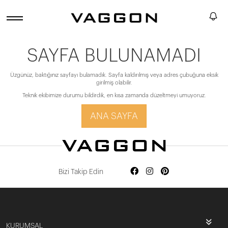
SAYFA BULUNAMADI
Üzgünüz, baktığınız sayfayı bulamadık. Sayfa kaldırılmış veya adres çubuğuna eksik
girilmiş olabilir.
Teknik ekibimize durumu bildirdik, en kısa zamanda düzeltmeyi umuyoruz.
ANA SAYFA
Bizi Takip Edin
KURUMSAL