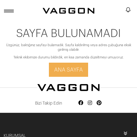
SAYFA BULUNAMADI
Üzgünüz, baktığınız sayfayı bulamadık. Sayfa kaldırılmış veya adres çubuğuna eksik
girilmiş olabilir.
Teknik ekibimize durumu bildirdik, en kısa zamanda düzeltmeyi umuyoruz.
ANA SAYFA
Bizi Takip Edin
KURUMSAL