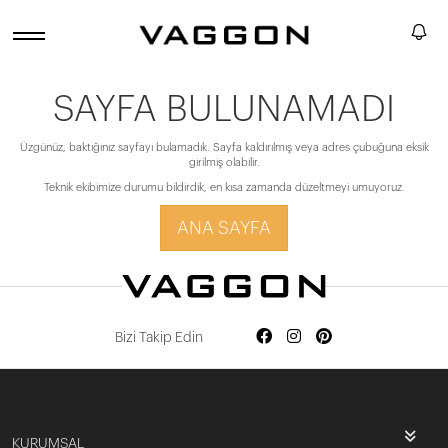
SAYFA BULUNAMADI
Üzgünüz, baktığınız sayfayı bulamadık. Sayfa kaldırılmış veya adres çubuğuna eksik
girilmiş olabilir.
Teknik ekibimize durumu bildirdik, en kısa zamanda düzeltmeyi umuyoruz.
ANA SAYFA
Bizi Takip Edin
KURUMSAL