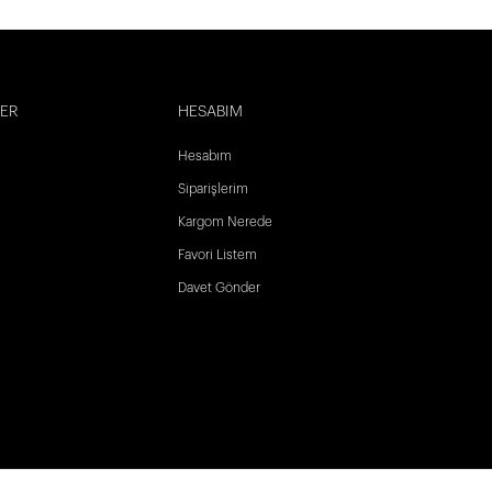
LER
HESABIM
Hesabım
Siparişlerim
Kargom Nerede
Favori Listem
Davet Gönder