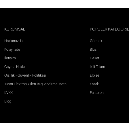
KURUMSAL
POPÜLER KATEGORİ
Hakkımızda
Gömlek
Kolay İade
Bluz
İletişim
Ceket
Cayma Hakkı
İkili Takım
Gizlilik - Güvenlik Politikası
Elbise
Ticari Elektronik İleti Bilgilendirme Metni
Kazak
KVKK
Pantolon
Blog