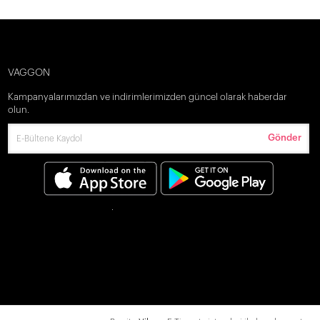
VAGGON
Kampanyalarımızdan ve indirimlerimizden güncel olarak haberdar
olun.
Gönder