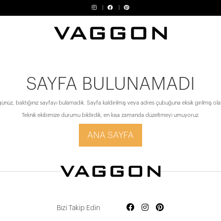
SAYFA BULUNAMADI
ünüz, baktığınız sayfayı bulamadık. Sayfa kaldırılmış veya adres çubuğuna eksik girilmiş olabi
Teknik ekibimize durumu bildirdik, en kısa zamanda düzeltmeyi umuyoruz.
ANA SAYFA
Bizi Takip Edin