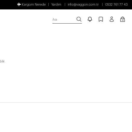
Kargom Nerede
Yardım
info@vaggon.com.tr
0532 761 77 43
Ara
0
lir.