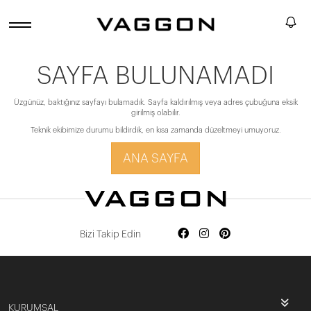
SAYFA BULUNAMADI
Üzgünüz, baktığınız sayfayı bulamadık. Sayfa kaldırılmış veya adres çubuğuna eksik
girilmiş olabilir.
Teknik ekibimize durumu bildirdik, en kısa zamanda düzeltmeyi umuyoruz.
ANA SAYFA
Bizi Takip Edin
KURUMSAL