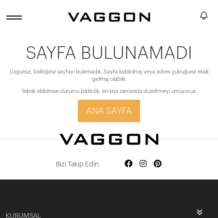
SAYFA BULUNAMADI
Üzgünüz, baktığınız sayfayı bulamadık. Sayfa kaldırılmış veya adres çubuğuna eksik
girilmiş olabilir.
Teknik ekibimize durumu bildirdik, en kısa zamanda düzeltmeyi umuyoruz.
ANA SAYFA
Bizi Takip Edin
KURUMSAL