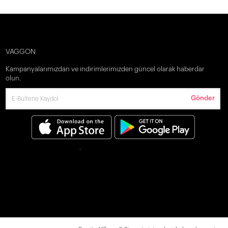
VAGGON
Kampanyalarımızdan ve indirimlerimizden güncel olarak haberdar
olun.
Gönder