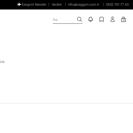
Kargom Nerede
Yardım
info@vaggon.com.tr
0532 761 77 43
Ara
0
lir.