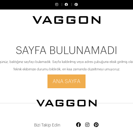
SAYFA BULUNAMADI
ünüz, baktığınız sayfayı bulamadık. Sayfa kaldırılmış veya adres çubuğuna eksik girilmiş olabi
Teknik ekibimize durumu bildirdik, en kısa zamanda düzeltmeyi umuyoruz.
ANA SAYFA
Bizi Takip Edin