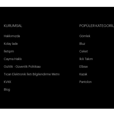
KURUMSAL
POPÜLER KATEGORİ
Hakkımızda
Gömlek
Kolay İade
Bluz
İletişim
Ceket
Cayma Hakkı
İkili Takım
Gizlilik - Güvenlik Politikası
Elbise
Ticari Elektronik İleti Bilgilendirme Metni
Kazak
KVKK
Pantolon
Blog