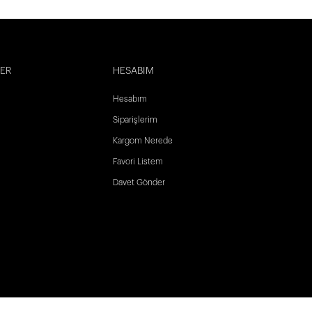
LER
HESABIM
Hesabım
Siparişlerim
Kargom Nerede
Favori Listem
Davet Gönder