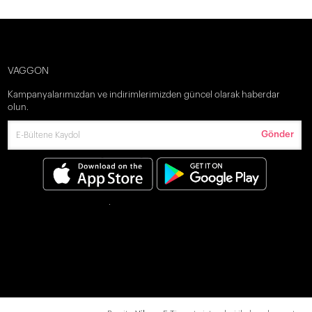
VAGGON
Kampanyalarımızdan ve indirimlerimizden güncel olarak haberdar
olun.
Gönder