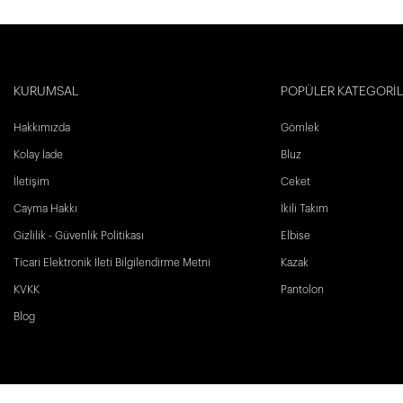
KURUMSAL
POPÜLER KATEGORİ
Hakkımızda
Gömlek
Kolay İade
Bluz
İletişim
Ceket
Cayma Hakkı
İkili Takım
Gizlilik - Güvenlik Politikası
Elbise
Ticari Elektronik İleti Bilgilendirme Metni
Kazak
KVKK
Pantolon
Blog