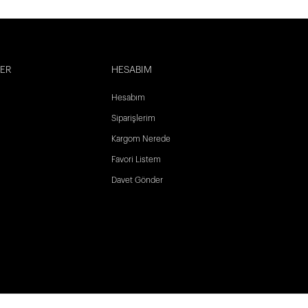
LER
HESABIM
Hesabım
Siparişlerim
Kargom Nerede
Favori Listem
Davet Gönder