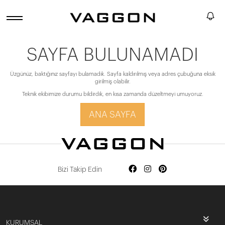
SAYFA BULUNAMADI
Üzgünüz, baktığınız sayfayı bulamadık. Sayfa kaldırılmış veya adres çubuğuna eksik
girilmiş olabilir.
Teknik ekibimize durumu bildirdik, en kısa zamanda düzeltmeyi umuyoruz.
ANA SAYFA
Bizi Takip Edin
KURUMSAL