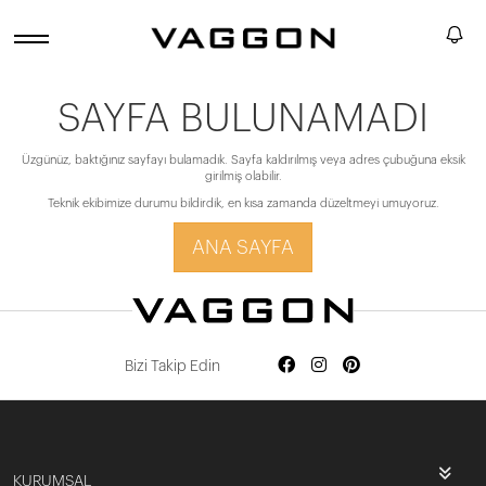
SAYFA BULUNAMADI
Üzgünüz, baktığınız sayfayı bulamadık. Sayfa kaldırılmış veya adres çubuğuna eksik
girilmiş olabilir.
Teknik ekibimize durumu bildirdik, en kısa zamanda düzeltmeyi umuyoruz.
ANA SAYFA
Bizi Takip Edin
KURUMSAL