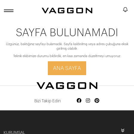
SAYFA BULUNAMADI
Üzgünüz, baktığınız sayfayı bulamadık. Sayfa kaldırılmış veya adres çubuğuna eksik
girilmiş olabilir.
Teknik ekibimize durumu bildirdik, en kısa zamanda düzeltmeyi umuyoruz.
ANA SAYFA
Bizi Takip Edin
KURUMSAL