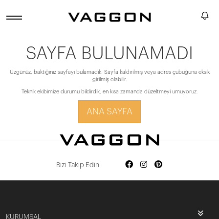
SAYFA BULUNAMADI
Üzgünüz, baktığınız sayfayı bulamadık. Sayfa kaldırılmış veya adres çubuğuna eksik
girilmiş olabilir.
Teknik ekibimize durumu bildirdik, en kısa zamanda düzeltmeyi umuyoruz.
ANA SAYFA
Bizi Takip Edin
KURUMSAL