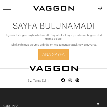
SAYFA BULUNAMADI
Üzgünüz, baktığınız sayfayı bulamadık. Sayfa kaldırılmış veya adres çubuğuna eksik
girilmiş olabilir.
Teknik ekibimize durumu bildirdik, en kısa zamanda düzeltmeyi umuyoruz.
ANA SAYFA
Bizi Takip Edin
KURUMSAL