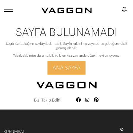
SAYFA BULUNAMADI
Üzgünüz, baktığınız sayfayı bulamadık. Sayfa kaldırılmış veya adres çubuğuna eksik
girilmiş olabilir.
Teknik ekibimize durumu bildirdik, en kısa zamanda düzeltmeyi umuyoruz.
ANA SAYFA
Bizi Takip Edin
KURUMSAL