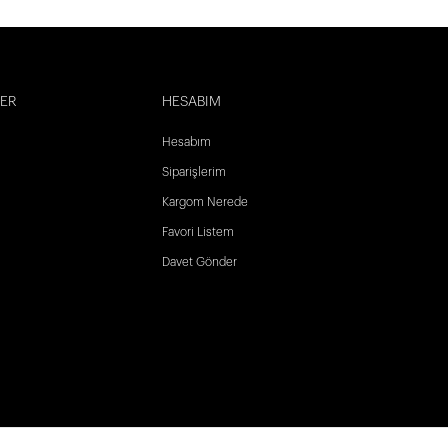
LER
HESABIM
Hesabım
Siparişlerim
Kargom Nerede
Favori Listem
Davet Gönder