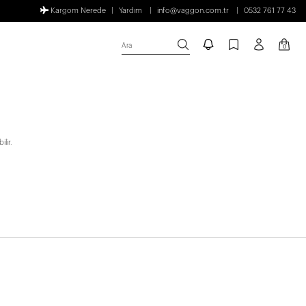
Kargom Nerede
Yardım
info@vaggon.com.tr
0532 761 77 43
Ara
0
lir.