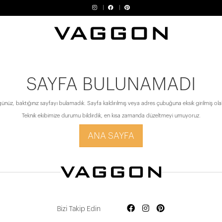
SAYFA BULUNAMADI
ünüz, baktığınız sayfayı bulamadık. Sayfa kaldırılmış veya adres çubuğuna eksik girilmiş olabi
Teknik ekibimize durumu bildirdik, en kısa zamanda düzeltmeyi umuyoruz.
ANA SAYFA
Bizi Takip Edin