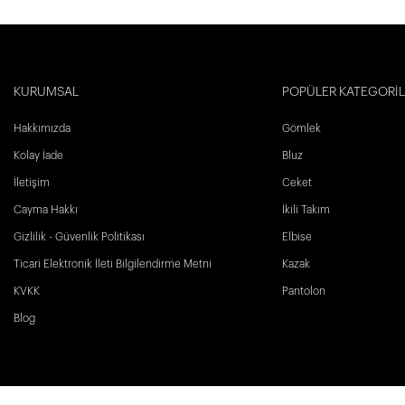
KURUMSAL
POPÜLER KATEGORİ
Hakkımızda
Gömlek
Kolay İade
Bluz
İletişim
Ceket
Cayma Hakkı
İkili Takım
Gizlilik - Güvenlik Politikası
Elbise
Ticari Elektronik İleti Bilgilendirme Metni
Kazak
KVKK
Pantolon
Blog