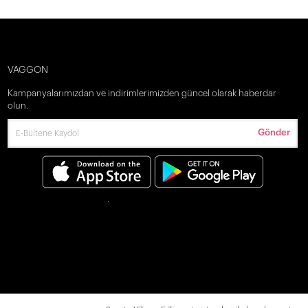
VAGGON
Kampanyalarımızdan ve indirimlerimizden güncel olarak haberdar
olun.
Gönder