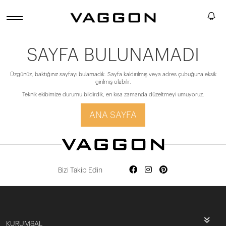
SAYFA BULUNAMADI
Üzgünüz, baktığınız sayfayı bulamadık. Sayfa kaldırılmış veya adres çubuğuna eksik
girilmiş olabilir.
Teknik ekibimize durumu bildirdik, en kısa zamanda düzeltmeyi umuyoruz.
ANA SAYFA
Bizi Takip Edin
KURUMSAL