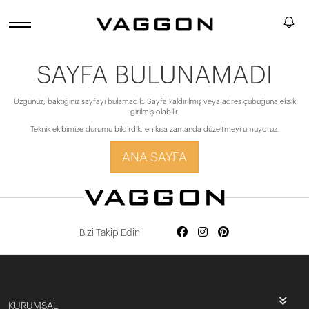
SAYFA BULUNAMADI
Üzgünüz, baktığınız sayfayı bulamadık. Sayfa kaldırılmış veya adres çubuğuna eksik
girilmiş olabilir.
Teknik ekibimize durumu bildirdik, en kısa zamanda düzeltmeyi umuyoruz.
ANA SAYFA
Bizi Takip Edin
KURUMSAL