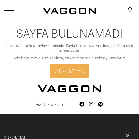
SAYFA BULUNAMADI
Üzgünüz, baktığınız sayfayı bulamadık. Sayfa kaldırılmış veya adres çubuğuna eksik
girilmiş olabilir.
Teknik ekibimize durumu bildirdik, en kısa zamanda düzeltmeyi umuyoruz.
ANA SAYFA
Bizi Takip Edin
KURUMSAL