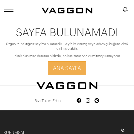
SAYFA BULUNAMADI
Üzgünüz, baktığınız sayfayı bulamadık. Sayfa kaldırılmış veya adres çubuğuna eksik
girilmiş olabilir.
Teknik ekibimize durumu bildirdik, en kısa zamanda düzeltmeyi umuyoruz.
ANA SAYFA
Bizi Takip Edin
KURUMSAL