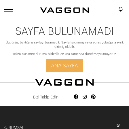
SAYFA BULUNAMADI
Üzgünüz, baktığınız sayfayı bulamadık. Sayfa kaldırılmış veya adres çubuğuna eksik
girilmiş olabilir.
Teknik ekibimize durumu bildirdik, en kısa zamanda düzeltmeyi umuyoruz.
ANA SAYFA
Bizi Takip Edin
KURUMSAL