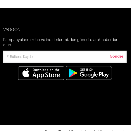
VAGGON
Kampanyalarımızdan ve indirimlerimizden güncel olarak haberdar
olun.
Gönder