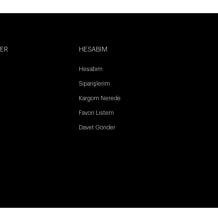
LER
HESABIM
Hesabım
Siparişlerim
Kargom Nerede
Favori Listem
Davet Gönder