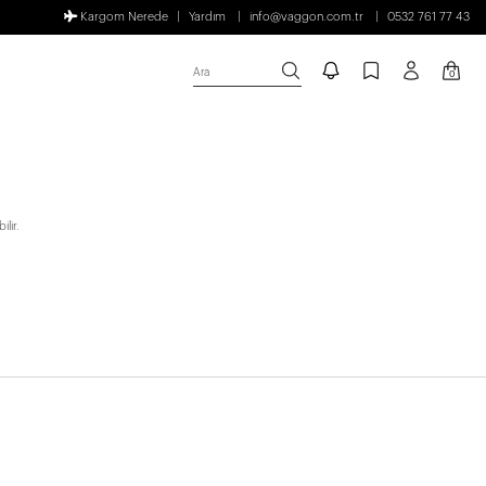
Kargom Nerede
Yardım
info@vaggon.com.tr
0532 761 77 43
Ara
0
lir.