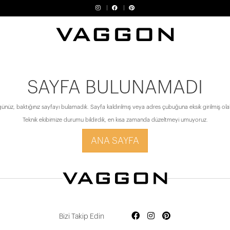
SAYFA BULUNAMADI
ünüz, baktığınız sayfayı bulamadık. Sayfa kaldırılmış veya adres çubuğuna eksik girilmiş olabi
Teknik ekibimize durumu bildirdik, en kısa zamanda düzeltmeyi umuyoruz.
ANA SAYFA
Bizi Takip Edin