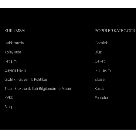
KURUMSAL
POPÜLER KATEGORİ
Hakkımızda
Gömlek
Kolay İade
Bluz
İletişim
Ceket
Cayma Hakkı
İkili Takım
Gizlilik - Güvenlik Politikası
Elbise
Ticari Elektronik İleti Bilgilendirme Metni
Kazak
KVKK
Pantolon
Blog