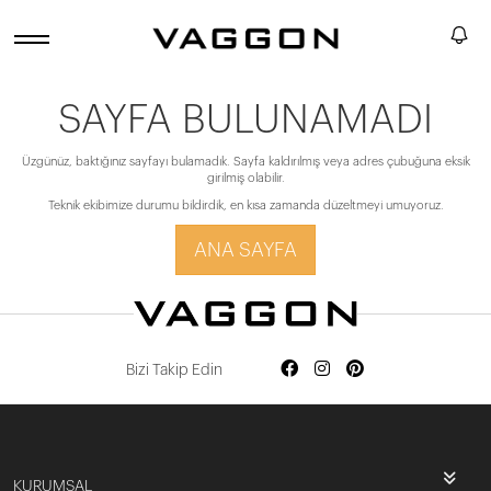
SAYFA BULUNAMADI
Üzgünüz, baktığınız sayfayı bulamadık. Sayfa kaldırılmış veya adres çubuğuna eksik
girilmiş olabilir.
Teknik ekibimize durumu bildirdik, en kısa zamanda düzeltmeyi umuyoruz.
ANA SAYFA
Bizi Takip Edin
KURUMSAL