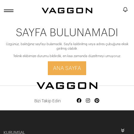
SAYFA BULUNAMADI
Üzgünüz, baktığınız sayfayı bulamadık. Sayfa kaldırılmış veya adres çubuğuna eksik
girilmiş olabilir.
Teknik ekibimize durumu bildirdik, en kısa zamanda düzeltmeyi umuyoruz.
ANA SAYFA
Bizi Takip Edin
KURUMSAL