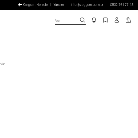
Kargom Nerede
Yardım
info@vaggon.com.tr
0532 761 77 43
Ara
0
lir.