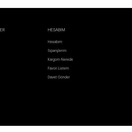
LER
HESABIM
Hesabım
Siparişlerim
Kargom Nerede
Favori Listem
Davet Gönder