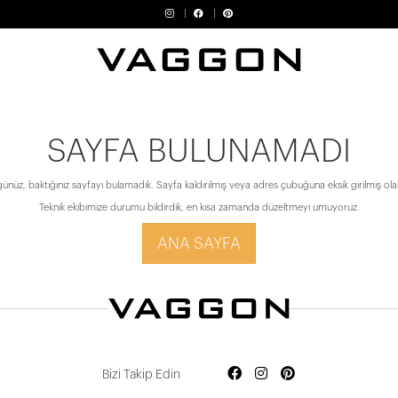
SAYFA BULUNAMADI
ünüz, baktığınız sayfayı bulamadık. Sayfa kaldırılmış veya adres çubuğuna eksik girilmiş olabi
Teknik ekibimize durumu bildirdik, en kısa zamanda düzeltmeyi umuyoruz.
ANA SAYFA
Bizi Takip Edin