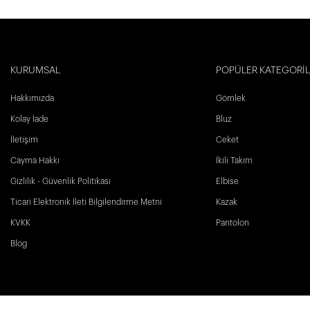
KURUMSAL
POPÜLER KATEGORİ
Hakkımızda
Gömlek
Kolay İade
Bluz
İletişim
Ceket
Cayma Hakkı
İkili Takım
Gizlilik - Güvenlik Politikası
Elbise
Ticari Elektronik İleti Bilgilendirme Metni
Kazak
KVKK
Pantolon
Blog