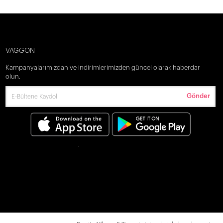
VAGGON
Kampanyalarımızdan ve indirimlerimizden güncel olarak haberdar
olun.
Gönder