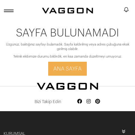
SAYFA BULUNAMADI
Üzgünüz, baktığınız sayfayı bulamadık. Sayfa kaldırılmış veya adres çubuğuna eksik
girilmiş olabilir.
Teknik ekibimize durumu bildirdik, en kısa zamanda düzeltmeyi umuyoruz.
ANA SAYFA
Bizi Takip Edin
KURUMSAL