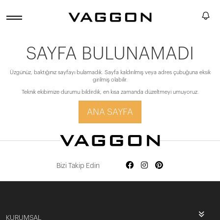
SAYFA BULUNAMADI
Üzgünüz, baktığınız sayfayı bulamadık. Sayfa kaldırılmış veya adres çubuğuna eksik
girilmiş olabilir.
Teknik ekibimize durumu bildirdik, en kısa zamanda düzeltmeyi umuyoruz.
ANA SAYFA
Bizi Takip Edin
KURUMSAL