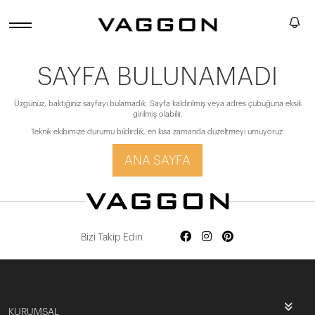
SAYFA BULUNAMADI
Üzgünüz, baktığınız sayfayı bulamadık. Sayfa kaldırılmış veya adres çubuğuna eksik
girilmiş olabilir.
Teknik ekibimize durumu bildirdik, en kısa zamanda düzeltmeyi umuyoruz.
ANA SAYFA
Bizi Takip Edin
KURUMSAL