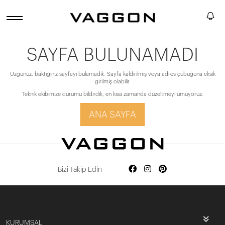
SAYFA BULUNAMADI
Üzgünüz, baktığınız sayfayı bulamadık. Sayfa kaldırılmış veya adres çubuğuna eksik
girilmiş olabilir.
Teknik ekibimize durumu bildirdik, en kısa zamanda düzeltmeyi umuyoruz.
ANA SAYFA
Bizi Takip Edin
KURUMSAL