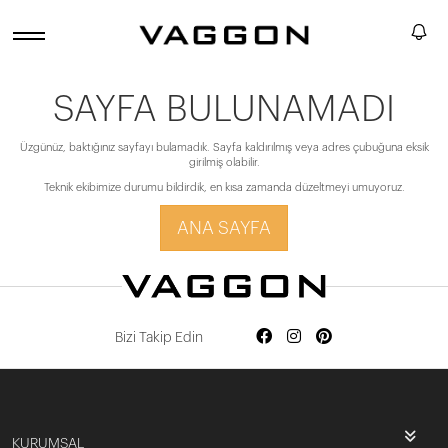
SAYFA BULUNAMADI
Üzgünüz, baktığınız sayfayı bulamadık. Sayfa kaldırılmış veya adres çubuğuna eksik
girilmiş olabilir.
Teknik ekibimize durumu bildirdik, en kısa zamanda düzeltmeyi umuyoruz.
ANA SAYFA
Bizi Takip Edin
KURUMSAL