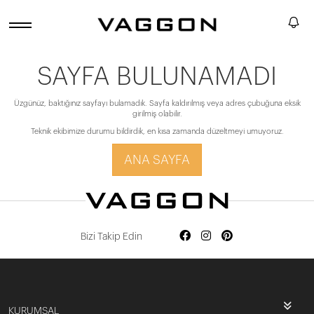
SAYFA BULUNAMADI
Üzgünüz, baktığınız sayfayı bulamadık. Sayfa kaldırılmış veya adres çubuğuna eksik
girilmiş olabilir.
Teknik ekibimize durumu bildirdik, en kısa zamanda düzeltmeyi umuyoruz.
ANA SAYFA
Bizi Takip Edin
KURUMSAL