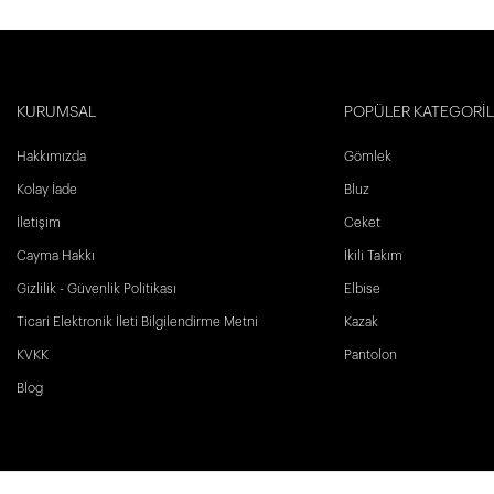
KURUMSAL
POPÜLER KATEGORİ
Hakkımızda
Gömlek
Kolay İade
Bluz
İletişim
Ceket
Cayma Hakkı
İkili Takım
Gizlilik - Güvenlik Politikası
Elbise
Ticari Elektronik İleti Bilgilendirme Metni
Kazak
KVKK
Pantolon
Blog