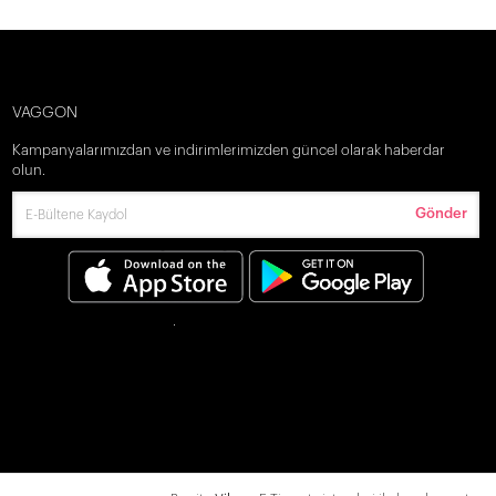
VAGGON
Kampanyalarımızdan ve indirimlerimizden güncel olarak haberdar
olun.
Gönder