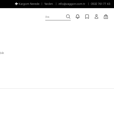
Kargom Nerede
Yardım
info@vaggon.com.tr
0532 761 77 43
Ara
0
lir.