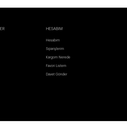
LER
HESABIM
Hesabım
Siparişlerim
Kargom Nerede
Favori Listem
Davet Gönder