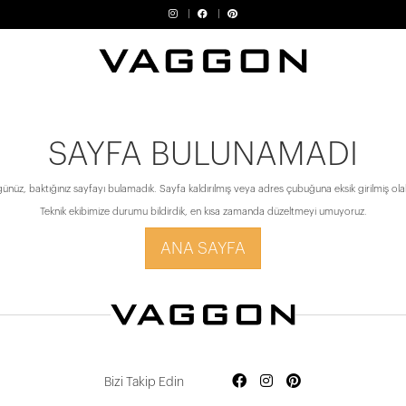
SAYFA BULUNAMADI
ünüz, baktığınız sayfayı bulamadık. Sayfa kaldırılmış veya adres çubuğuna eksik girilmiş olabi
Teknik ekibimize durumu bildirdik, en kısa zamanda düzeltmeyi umuyoruz.
ANA SAYFA
Bizi Takip Edin