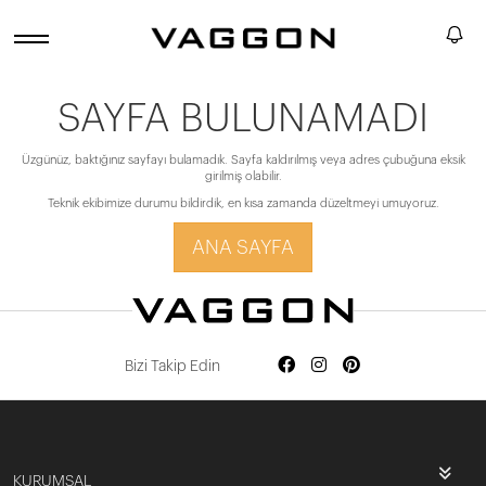
SAYFA BULUNAMADI
Üzgünüz, baktığınız sayfayı bulamadık. Sayfa kaldırılmış veya adres çubuğuna eksik
girilmiş olabilir.
Teknik ekibimize durumu bildirdik, en kısa zamanda düzeltmeyi umuyoruz.
ANA SAYFA
Bizi Takip Edin
KURUMSAL