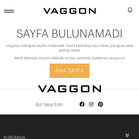
SAYFA BULUNAMADI
Üzgünüz, baktığınız sayfayı bulamadık. Sayfa kaldırılmış veya adres çubuğuna eksik
girilmiş olabilir.
Teknik ekibimize durumu bildirdik, en kısa zamanda düzeltmeyi umuyoruz.
ANA SAYFA
Bizi Takip Edin
KURUMSAL