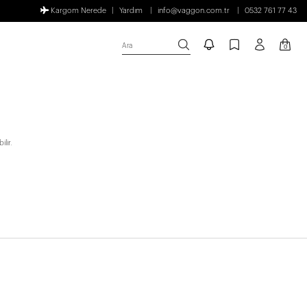
Kargom Nerede
Yardım
info@vaggon.com.tr
0532 761 77 43
Ara
0
lir.