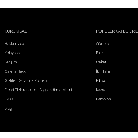
KURUMSAL
POPÜLER KATEGORİ
Hakkımızda
Gömlek
Kolay İade
Bluz
İletişim
Ceket
Cayma Hakkı
İkili Takım
Gizlilik - Güvenlik Politikası
Elbise
Ticari Elektronik İleti Bilgilendirme Metni
Kazak
KVKK
Pantolon
Blog