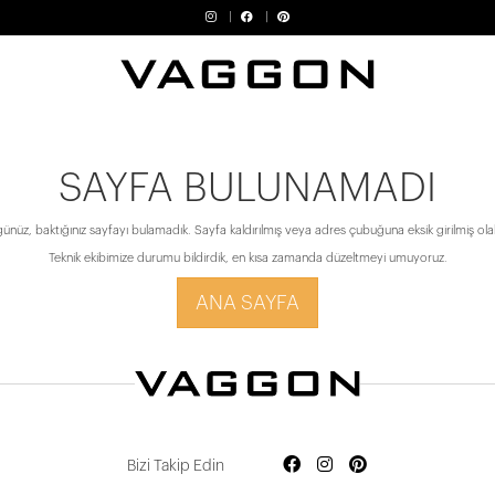
SAYFA BULUNAMADI
ünüz, baktığınız sayfayı bulamadık. Sayfa kaldırılmış veya adres çubuğuna eksik girilmiş olabi
Teknik ekibimize durumu bildirdik, en kısa zamanda düzeltmeyi umuyoruz.
ANA SAYFA
Bizi Takip Edin