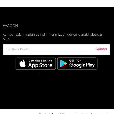
VAGGON
Kampanyalarımızdan ve indirimlerimizden güncel olarak haberdar
olun.
Gönder