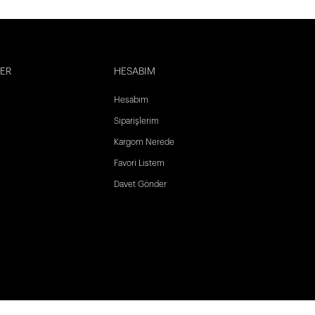
LER
HESABIM
Hesabım
Siparişlerim
Kargom Nerede
Favori Listem
Davet Gönder