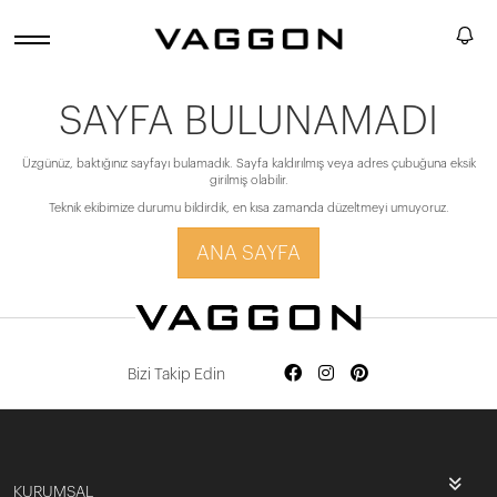
SAYFA BULUNAMADI
Üzgünüz, baktığınız sayfayı bulamadık. Sayfa kaldırılmış veya adres çubuğuna eksik
girilmiş olabilir.
Teknik ekibimize durumu bildirdik, en kısa zamanda düzeltmeyi umuyoruz.
ANA SAYFA
Bizi Takip Edin
KURUMSAL