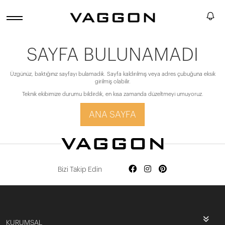
SAYFA BULUNAMADI
Üzgünüz, baktığınız sayfayı bulamadık. Sayfa kaldırılmış veya adres çubuğuna eksik
girilmiş olabilir.
Teknik ekibimize durumu bildirdik, en kısa zamanda düzeltmeyi umuyoruz.
ANA SAYFA
Bizi Takip Edin
KURUMSAL