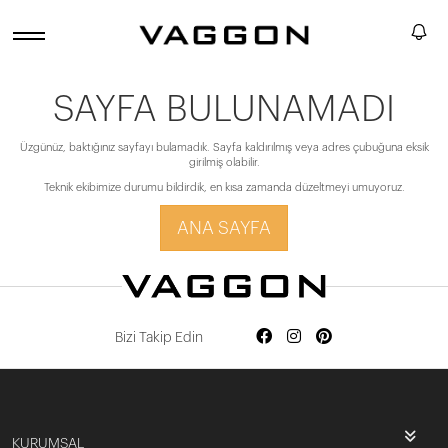
SAYFA BULUNAMADI
Üzgünüz, baktığınız sayfayı bulamadık. Sayfa kaldırılmış veya adres çubuğuna eksik
girilmiş olabilir.
Teknik ekibimize durumu bildirdik, en kısa zamanda düzeltmeyi umuyoruz.
ANA SAYFA
Bizi Takip Edin
KURUMSAL