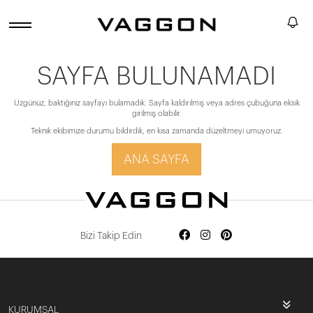
SAYFA BULUNAMADI
Üzgünüz, baktığınız sayfayı bulamadık. Sayfa kaldırılmış veya adres çubuğuna eksik
girilmiş olabilir.
Teknik ekibimize durumu bildirdik, en kısa zamanda düzeltmeyi umuyoruz.
ANA SAYFA
Bizi Takip Edin
KURUMSAL