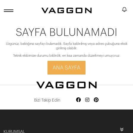
SAYFA BULUNAMADI
Üzgünüz, baktığınız sayfayı bulamadık. Sayfa kaldırılmış veya adres çubuğuna eksik
girilmiş olabilir.
Teknik ekibimize durumu bildirdik, en kısa zamanda düzeltmeyi umuyoruz.
ANA SAYFA
Bizi Takip Edin
KURUMSAL