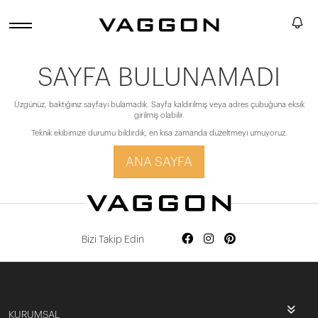
SAYFA BULUNAMADI
Üzgünüz, baktığınız sayfayı bulamadık. Sayfa kaldırılmış veya adres çubuğuna eksik
girilmiş olabilir.
Teknik ekibimize durumu bildirdik, en kısa zamanda düzeltmeyi umuyoruz.
ANA SAYFA
Bizi Takip Edin
KURUMSAL