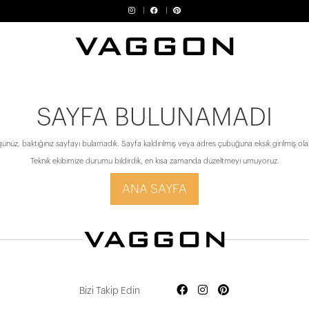
SAYFA BULUNAMADI
ünüz, baktığınız sayfayı bulamadık. Sayfa kaldırılmış veya adres çubuğuna eksik girilmiş olabi
Teknik ekibimize durumu bildirdik, en kısa zamanda düzeltmeyi umuyoruz.
ANA SAYFA
Bizi Takip Edin