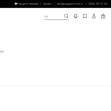
Kargom Nerede
Yardım
info@vaggon.com.tr
0532 761 77 43
Ara
0
lir.