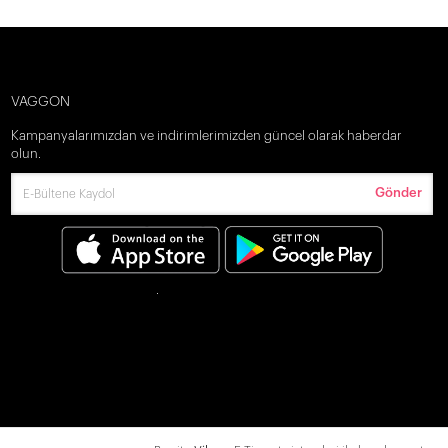
VAGGON
Kampanyalarımızdan ve indirimlerimizden güncel olarak haberdar
olun.
Gönder