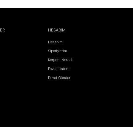
LER
HESABIM
Hesabım
Siparişlerim
Kargom Nerede
Favori Listem
Davet Gönder