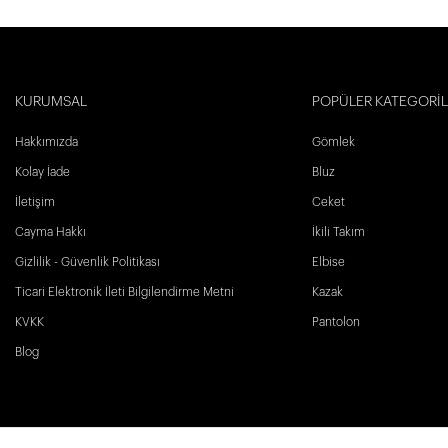
KURUMSAL
POPÜLER KATEGORİ
Hakkımızda
Gömlek
Kolay İade
Bluz
İletişim
Ceket
Cayma Hakkı
İkili Takım
Gizlilik - Güvenlik Politikası
Elbise
Ticari Elektronik İleti Bilgilendirme Metni
Kazak
KVKK
Pantolon
Blog